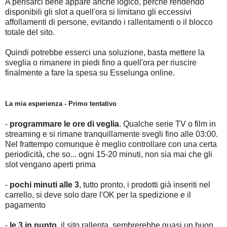
A pensarci bene appare anche logico, perché rendendo
disponibili gli slot a quell'ora si limitano gli eccessivi
affollamenti di persone, evitando i rallentamenti o il blocco
totale del sito.
Quindi potrebbe esserci una soluzione, basta mettere la
sveglia o rimanere in piedi fino a quell'ora per riuscire
finalmente a fare la spesa su Esselunga online.
La mia esperienza - Primo tentativo
-
programmare le ore di veglia
. Qualche serie TV o film in
streaming e si rimane tranquillamente svegli fino alle 03:00.
Nel frattempo comunque è meglio controllare con una certa
periodicità, che so... ogni 15-20 minuti, non sia mai che gli
slot vengano aperti prima
-
pochi minuti alle 3
, tutto pronto, i prodotti già inseriti nel
carrello, si deve solo dare l'OK per la spedizione e il
pagamento
-
le 3 in punto
, il sito rallenta, sembrerebbe quasi un buon