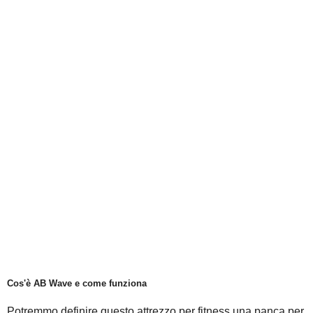
Cos'è AB Wave e come funziona
Potremmo definire questo attrezzo per fitness una panca per