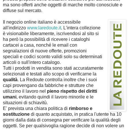
ma sono offerti anche oggetti di marche molto conosciute e
diffuse sul mercato.
Il negozio online italiano è accessibile
all'indirizzo
www.laredoute.it
. L'intera collezione
è visionabile liberamente, iscrivendosi al sito si
ha però la possibilità di ricevere i cataloghi
cartacei a casa, nonché le email con
segnalazioni di nuove offerte, promozioni
speciali e codici sconto validi solo su determinati
articoli o sull'intero catalogo.
Tutti i prodotti in vendita sono stati accuratamente
selezionati e testati allo scopo di verificarne la
qualità
. La Redoute controlla inoltre che i suoi
capi provengano da fabbriche e strutture che
utilizzino il lavoro nel
pieno rispetto dei diritti
umani
, evitando quindi il lavoro minorile e le
situazioni di schiavitù.
E' prevista una chiara politica di
rimborso e
sostituzione
di quanto acquistato, in pratica l'utente ha 10
giorni dalla data di consegna per verificare la qualità degli
oggetti. Se per qualsivoglia ragione decide di non volere un