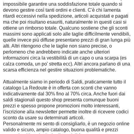
impossibile garantire una soddisfazione totale quando si
devono gestire così tanti ordini e clienti. C'è chi lamenta
ritardi eccessivi nella spedizione, articoli acquistati e pagati
ma che poi risultano esauriti, naturalmente in questi casi si
ottiene un rimborso totale. Qualcuno sostiene che gli sconti
massimi sono applicati solo alle taglie difficilmente vendibili,
quelle invece più diffuse presentano prezzi di gran lunga più
alti. Altri ritengono che le taglie non siano precise, o
perlomeno che andrebbero indicate anche ulteriori
informazioni circa la vestibilità di un capo o una scarpa (es
calza comoda, un po' stretta ecc). Altri ancora parlano di una
scarsa efficienza nel gestire situazioni problematiche.
Attualmente siamo in periodo di Saldi, praticamente tutto il
catalogo La Redoute è in offerta con sconti che vanno
indicativamente dal 30% fino al 70% circa. Anche fuori dai
saldi stagionali questo shop presenta comunque buoni
prezzi e spesso propone promozioni molto interessanti,
l'iscrizione alla newsletter permette inoltre di ricevere codici
sconto da usare su determinati articoli.
Personalmente mi sento di consigliarlo, è un negozio online
valido e sicuro, ampio catalogo, buona qualità e prezzi