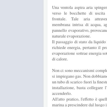
Una ventola aspira aria spinge
verso le bocchette di uscita 
frontale. Tale aria attrav
membrana intrisa di acqua, ap
pannello evaporativo, provoca
naturale evaporazione.
Il passaggio di stato da liquido
richiede energia, pertanto il pr
evaporazione sottrae energia so
di calore.
Non ci sono meccanismi comple
si impiegano gas. Non dobbiam
un tubo di scarico fuori la finest
installazione, basta collegare 
accenderlo.
All'atto pratico, l'effetto è qu
marina a prescindere dal luogo i