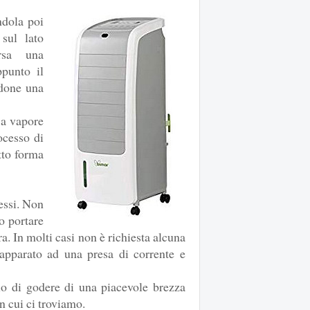
ndola poi
sul lato
ersa una
punto il
ndone una
 a vapore
ocesso di
tto forma
ssi. Non
o portare
ra. In molti casi non è richiesta alcuna
l'apparato ad una presa di corrente e
ello di godere di una piacevole brezza
n cui ci troviamo.