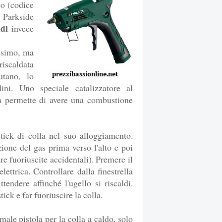
lo (codice
Parkside
idl
invece
desimo, ma
riscaldata
tano, lo
dini. Uno speciale catalizzatore al
ola permette di avere una combustione
stick di colla nel suo alloggiamento.
zione del gas prima verso l'alto e poi
re fuoriuscite accidentali). Premere il
lettrica. Controllare dalla finestrella
ttendere affinché l'ugello si riscaldi.
ick e far fuoriuscire la colla.
ale pistola per la colla a caldo, solo