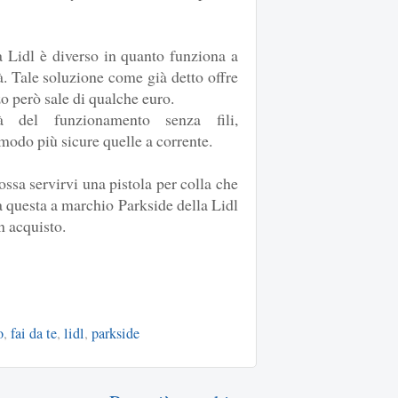
Lidl è diverso in quanto funziona a
tà. Tale soluzione come già detto offre
o però sale di qualche euro.
à del funzionamento senza fili,
modo più sicure quelle a corrente.
ossa servirvi una pistola per colla che
ora questa a marchio Parkside della Lidl
 acquisto.
o
,
fai da te
,
lidl
,
parkside