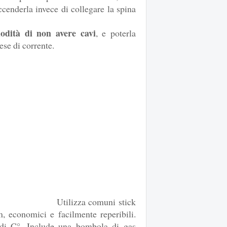
cenderla invece di collegare la spina
odità di non avere cavi
, e poterla
ese di corrente.
Utilizza comuni stick
 economici e facilmente reperibili.
di C°. Include una bombola di gas