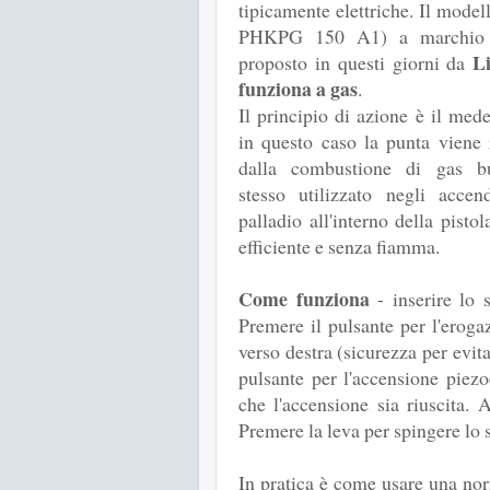
tipicamente elettriche. Il model
PHKPG 150 A1) a marchio 
L
proposto in questi giorni da
funziona a gas
.
Il principio di azione è il me
in questo caso la punta viene 
dalla combustione di gas bu
stesso utilizzato negli accen
palladio all'interno della pist
efficiente e senza fiamma.
Come funziona
- inserire lo 
Premere il pulsante per l'eroga
verso destra (sicurezza per evita
pulsante per l'accensione piezoe
che l'accensione sia riuscita. A
Premere la leva per spingere lo st
In pratica è come usare una norm