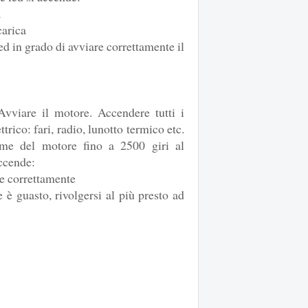
a
carica
 ed in grado di avviare correttamente il
vviare il motore. Accendere tutti i
trico: fari, radio, lunotto termico etc.
me del motore fino a 2500 giri al
accende:
ne correttamente
e è guasto, rivolgersi al più presto ad