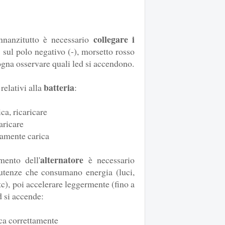
collegare i
nnanzitutto è necessario
 sul polo negativo (-), morsetto rosso
sogna osservare quali led si accendono.
batteria
 relativi alla
:
ca, ricaricare
aricare
tamente carica
alternatore
mento dell'
è necessario
 utenze che consumano energia (luci,
tc), poi accelerare leggermente (fino a
d si accende:
ica correttamente