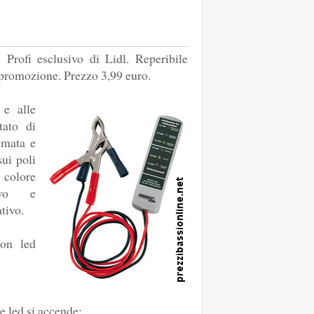
Profi esclusivo di Lidl. Reperibile
 promozione. Prezzo 3,99 euro.
 e alle
tato di
mmata e
sui poli
 colore
ivo e
tivo.
con led
le led si accende: