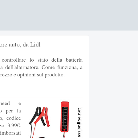
tore auto, da Lidl
ontrollare lo stato della batteria
ca dell'alternatore. Come funziona, a
 prezzo e opinioni sul prodotto.
peed e
so per la
o, codice
o 3,99€.
rimborsati