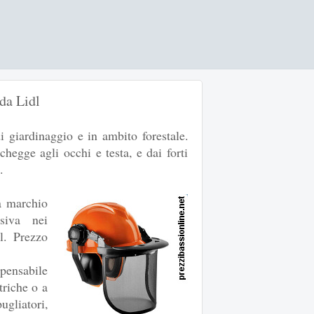
 da Lidl
i giardinaggio e in ambito forestale.
chegge agli occhi e testa, e dai forti
.
 marchio
siva nei
l. Prezzo
ensabile
triche o a
gliatori,