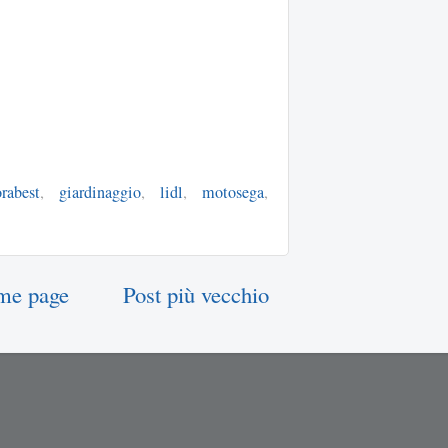
orabest
,
giardinaggio
,
lidl
,
motosega
,
me page
Post più vecchio