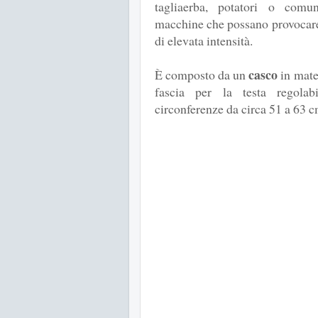
tagliaerba, potatori o comu
macchine che possano provocare 
di elevata intensità.
casco
È composto da un
in mater
fascia per la testa regolab
circonferenze da circa 51 a 63 c