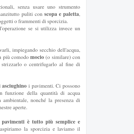
izionali, senza usare uno strumento
scopa e paletta
anzitutto puliti con
,
oggetti o frammenti di sporcizia.
'operazione se si utilizza invece un
varli, impiegando secchio dell'acqua,
mocio
 un più comodo
(o similare) con
strizzarlo o centrifugarlo al fine di
i asciughino
i pavimenti. Ci possono
in funzione della quantità di acqua
à ambientale, nonché la presenza di
nestre aperte.
 pavimenti è tutto più semplice e
aspiriamo la sporcizia e laviamo il