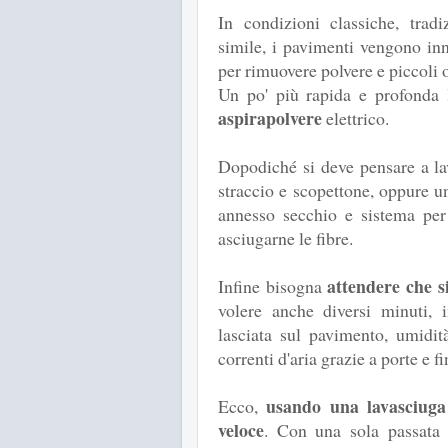
In condizioni classiche, trad
simile, i pavimenti vengono inn
per rimuovere polvere e piccoli 
Un po' più rapida e profonda l
aspirapolvere
elettrico.
Dopodiché si deve pensare a la
straccio e scopettone, oppure
annesso secchio e sistema per 
asciugarne le fibre.
attendere che s
Infine bisogna
volere anche diversi minuti, 
lasciata sul pavimento, umidit
correnti d'aria grazie a porte e fi
usando una lavasciuga
Ecco,
veloce
. Con una sola passata 