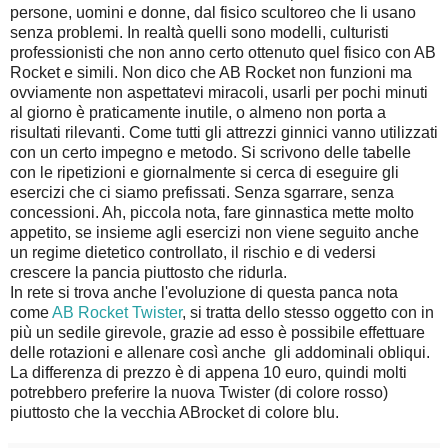
persone, uomini e donne, dal fisico scultoreo che li usano
senza problemi. In realtà quelli sono modelli, culturisti
professionisti che non anno certo ottenuto quel fisico con AB
Rocket e simili. Non dico che AB Rocket non funzioni ma
ovviamente non aspettatevi miracoli, usarli per pochi minuti
al giorno è praticamente inutile, o almeno non porta a
risultati rilevanti. Come tutti gli attrezzi ginnici vanno utilizzati
con un certo impegno e metodo. Si scrivono delle tabelle
con le ripetizioni e giornalmente si cerca di eseguire gli
esercizi che ci siamo prefissati. Senza sgarrare, senza
concessioni. Ah, piccola nota, fare ginnastica mette molto
appetito, se insieme agli esercizi non viene seguito anche
un regime dietetico controllato, il rischio e di vedersi
crescere la pancia piuttosto che ridurla.
In rete si trova anche l'evoluzione di questa panca nota
come
AB Rocket Twister
, si tratta dello stesso oggetto con in
più un sedile girevole, grazie ad esso è possibile effettuare
delle rotazioni e allenare così anche gli addominali obliqui.
La differenza di prezzo è di appena 10 euro, quindi molti
potrebbero preferire la nuova Twister (di colore rosso)
piuttosto che la vecchia ABrocket di colore blu.