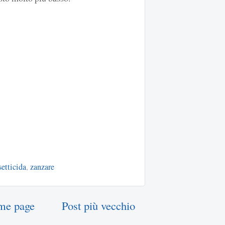
setticida
,
zanzare
me page
Post più vecchio