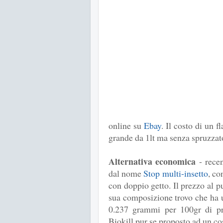
online su
Ebay
. Il costo di un 
grande da 1lt ma senza spruzzato
Alternativa economica
- recen
dal nome
Stop multi-insetto
, co
con doppio getto. Il prezzo al p
sua composizione trovo che ha u
0.237 grammi per 100gr di pro
Biokill pur se proposto ad un co