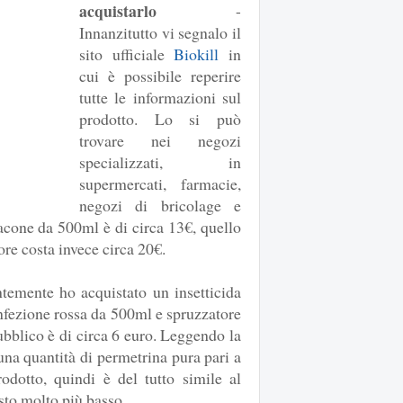
acquistarlo
-
Innanzitutto vi segnalo il
sito ufficiale
Biokill
in
cui è possibile reperire
tutte le informazioni sul
prodotto. Lo si può
trovare nei negozi
specializzati, in
supermercati, farmacie,
negozi di bricolage e
flacone da 500ml è di circa 13€, quello
re costa invece circa 20€.
temente ho acquistato un insetticida
nfezione rossa da 500ml e spruzzatore
ubblico è di circa 6 euro. Leggendo la
na quantità di permetrina pura pari a
dotto, quindi è del tutto simile al
sto molto più basso.