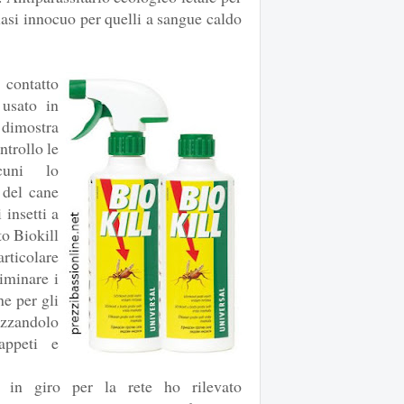
uasi innocuo per quelli a sangue caldo
 contatto
usato in
 dimostra
ntrollo le
lcuni lo
 del cane
 insetti a
to Biokill
articolare
iminare i
he per gli
zzandolo
appeti e
 in giro per la rete ho rilevato