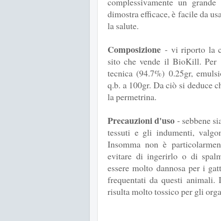
complessivamente un grande e
dimostra efficace, è facile da u
la salute.
Composizione
- vi riporto la
sito che vende il BioKill. Per
tecnica (94.7%) 0.25gr, emulsi
q.b. a 100gr. Da ciò si deduce c
la permetrina.
Precauzioni d'uso
- sebbene sia
tessuti e gli indumenti, valgo
Insomma non è particolarmen
evitare di ingerirlo o di spa
essere molto dannosa per i gatt
frequentati da questi animali.
risulta molto tossico per gli org