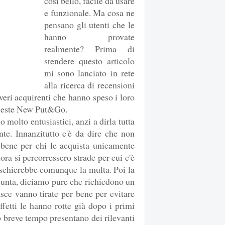
così bello, facile da usare
e funzionale. Ma cosa ne
pensano gli utenti che le
hanno provate
realmente? Prima di
stendere questo articolo
mi sono lanciato in rete
alla ricerca di recensioni
 veri acquirenti che hanno speso i loro
 queste New Put&Go.
 molto entusiastici, anzi a dirla tutta
nte. Innanzitutto c'è da dire che non
bene per chi le acquista unicamente
ora si percorressero strade per cui c'è
rischierebbe comunque la multa. Poi la
esunta, diciamo pure che richiedono un
asce vanno tirate per bene per evitare
effetti le hanno rotte già dopo i primi
 breve tempo presentano dei rilevanti