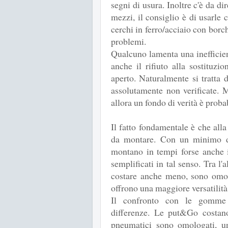
segni di usura. Inoltre c'è da di
mezzi, il consiglio è di usarle 
cerchi in ferro/acciaio con borc
problemi.
Qualcuno lamenta una inefficien
anche il rifiuto alla sostituzi
aperto. Naturalmente si tratta d
assolutamente non verificate. 
allora un fondo di verità è probab
Il fatto fondamentale è che alla
da montare. Con un minimo di 
montano in tempi forse anche i
semplificati in tal senso. Tra l
costare anche meno, sono omol
offrono una maggiore versatilità 
Il confronto con le gomme 
differenze. Le put&Go costan
pneumatici sono omologati, un