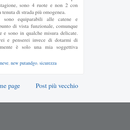
 stagione, sono 4 ruote e non 2 con
a tenuta di strada più omogenea.
n sono equiparabili alle catene e
unto di vista funzionale, comunque
e e sono in qualche misura delicate.
ei e penserei invece di dotarmi di
iamente è solo una mia soggettiva
 neve
,
new putandgo
,
sicurezza
me page
Post più vecchio