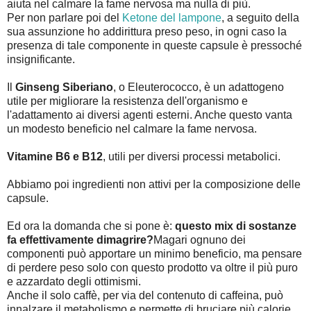
aiuta nel calmare la fame nervosa ma nulla di più.
Per non parlare poi del
Ketone del lampone
, a seguito della
sua assunzione ho addirittura preso peso, in ogni caso la
presenza di tale componente in queste capsule è pressoché
insignificante.
Il
Ginseng Siberiano
, o Eleuterococco, è un adattogeno
utile per migliorare la resistenza dell'organismo e
l'adattamento ai diversi agenti esterni. Anche questo vanta
un modesto beneficio nel calmare la fame nervosa.
Vitamine B6 e B12
, utili per diversi processi metabolici.
Abbiamo poi ingredienti non attivi per la composizione delle
capsule.
Ed ora la domanda che si pone è:
questo mix di sostanze
fa effettivamente dimagrire?
Magari ognuno dei
componenti può apportare un minimo beneficio, ma pensare
di perdere peso solo con questo prodotto va oltre il più puro
e azzardato degli ottimismi.
Anche il solo caffè, per via del contenuto di caffeina, può
innalzare il metabolismo e permette di bruciare più calorie.