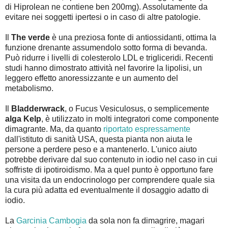
di Hiprolean ne contiene ben 200mg). Assolutamente da
evitare nei soggetti ipertesi o in caso di altre patologie.
Il
The verde
è una preziosa fonte di antiossidanti, ottima la
funzione drenante assumendolo sotto forma di bevanda.
Può ridurre i livelli di colesterolo LDL e trigliceridi. Recenti
studi hanno dimostrato attività nel favorire la lipolisi, un
leggero effetto anoressizzante e un aumento del
metabolismo.
Il
Bladderwrack
, o Fucus Vesiculosus, o semplicemente
alga Kelp
, è utilizzato in molti integratori come componente
dimagrante. Ma, da quanto
riportato espressamente
dall'istituto di sanità USA, questa pianta non aiuta le
persone a perdere peso e a mantenerlo. L'unico aiuto
potrebbe derivare dal suo contenuto in iodio nel caso in cui
soffriste di ipotiroidismo. Ma a quel punto è opportuno fare
una visita da un endocrinologo per comprendere quale sia
la cura più adatta ed eventualmente il dosaggio adatto di
iodio.
La
Garcinia Cambogia
da sola non fa dimagrire, magari