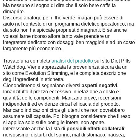
Ma nessuno si sogna di dire che il solo bere caffè fa
dimagrire.
Discorso analogo per il the verde, magari può essere di
aiuto nel contesto di un programma dietetico ipocalorico, ma
da solo non ha spiccate proprietà dimagranti. E se anche
volessi farne ricorso allora tanto vale prendere un
integratore dedicato con dosaggi ben maggiori e ad un costo
largamente più economico.
Trovate una completa
analisi del prodotto
sul sito Diet Pills
Watchdog. Viene apprezzata la provenienza sicura da un
sito come Evolution Slimming, e la completa descrizione
degli ingredienti in etichetta.
Cionondimeno si segnalano diversi
aspetti negativi
.
Innanzitutto il prezzo eccessivo in relazione a costo e
quantità delle componenti. Mancano prove, recensioni
indipendenti ed evidenze circa l'efficacia del prodotto.
Mancano indicazioni circa gli utenti che non dovrebbero
assumere tali capsule. Poi bisogna considerare che il reso
si applica solo sulle bottiglie intere, non aperte.
Interessante anche la lista di
possibili effetti collaterali
:
nervosismo, disturbi del sonno, mal di stomaco, nausea,