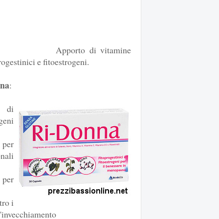
Apporto di vitamine
rogestinici e fitoestrogeni.
nna
:
 di
geni
per
nali
 per
ro i
a l'invecchiamento