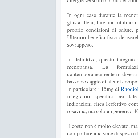
allergie verso uno o più dei com
In ogni caso durante la menop
giusta dieta, fare un minimo di
proprie condizioni di salute, 
Ulteriori benefici fisici deriver
sovrappeso.
In definitiva, questo integrat
menopausa. La formula
contemporaneamente in diversi 
basso dosaggio di alcuni compo
In particolare i 15mg di
Rhodio
integratori specifici per tal
indicazioni circa l'effettivo con
rosavina, ma solo un generico 40
Il costo non è molto elevato, m
comportare una voce di spesa ri