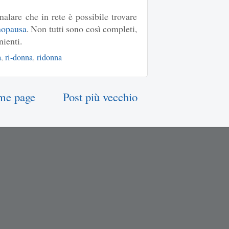
alare che in rete è possibile trovare
enopausa
. Non tutti sono così completi,
ienti.
a
,
ri-donna
,
ridonna
me page
Post più vecchio