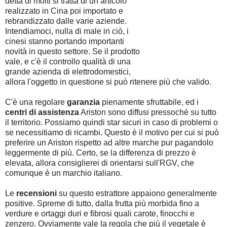
detta di molti si tratta di un articolo
realizzato in Cina poi importato e
rebrandizzato dalle varie aziende.
Intendiamoci, nulla di male in ciò, i
cinesi stanno portando importanti
novità in questo settore. Se il prodotto
vale, e c'è il controllo qualità di una
grande azienda di elettrodomestici,
allora l'oggetto in questione si può ritenere più che valido.
C'è una regolare
garanzia
pienamente sfruttabile, ed i
centri di assistenza
Ariston sono diffusi pressoché su tutto
il territorio. Possiamo quindi star sicuri in caso di problemi o
se necessitiamo di ricambi. Questo è il motivo per cui si può
preferire un Ariston rispetto ad altre marche pur pagandolo
leggermente di più. Certo, se la differenza di prezzo è
elevata, allora consiglierei di orientarsi sull'RGV, che
comunque è un marchio italiano.
Le
recensioni
su questo estrattore appaiono generalmente
positive. Spreme di tutto, dalla frutta più morbida fino a
verdure e ortaggi duri e fibrosi quali carote, finocchi e
zenzero. Ovviamente vale la regola che più il vegetale è