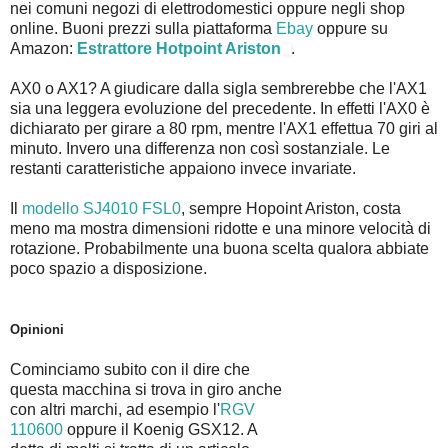
nei comuni negozi di elettrodomestici oppure negli shop
online. Buoni prezzi sulla piattaforma
Ebay
oppure su
Amazon:
Estrattore Hotpoint Ariston
.
AX0 o AX1? A giudicare dalla sigla sembrerebbe che l'AX1
sia una leggera evoluzione del precedente. In effetti l'AX0 è
dichiarato per girare a 80 rpm, mentre l'AX1 effettua 70 giri al
minuto. Invero una differenza non così sostanziale. Le
restanti caratteristiche appaiono invece invariate.
Il
modello SJ4010 FSL0
, sempre Hopoint Ariston, costa
meno ma mostra dimensioni ridotte e una minore velocità di
rotazione. Probabilmente una buona scelta qualora abbiate
poco spazio a disposizione.
Opinioni
Cominciamo subito con il dire che
questa macchina si trova in giro anche
con altri marchi, ad esempio l'
RGV
110600
oppure il Koenig GSX12. A