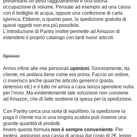
presentano un peso ragguardevole e una buona
occupazione di volume. Pensate ad esempio ad una cassa
con 6 bottiglie di acqua, oppure una confezione di carta
igienica. Ebbene, a quanto pare, la spedizione gratuita di
questi oggetti non era più possibile.
L'introduzione di Pantry inoltre permette ad Amazon di
estendere il proprio catalogo con tanti nuovi articoli.
Opinioni
Arrivo infine alle mie personali
opinioni
. Sinceramente, da
cliente, mi andava bene come era prima. Faccio un ordine,
ci inserisco anche qualche articolo generico (pasta,
detersivo etc) e il tutto mi arriva a casa senza spendere nulla
per l'invio. Ma evidentemente tale soluzione non conviene
ad Amazon, che di fatto sostiene la spesa per la spedizione.
Con Pantry cerca una sorta di equilibrio, la spedizione la
paga il cliente ma in una singola scatola può inserire una
grande quantità di prodotti.
Invero questa formula
non è sempre conveniente
. Per
ipotesi, aggiungo una cassa di acqua dal costo di 2€, leggo