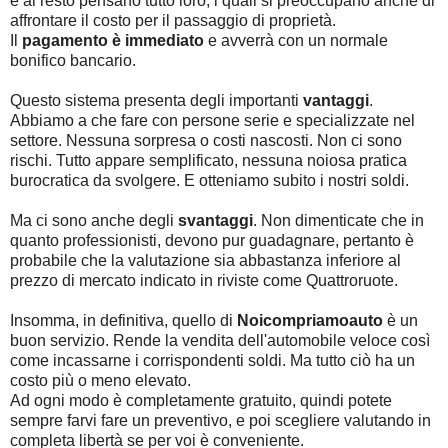
e al resto pensano tutto loro, i quali si preoccupano anche di
affrontare il costo per il passaggio di proprietà.
Il
pagamento è immediato
e avverrà con un normale
bonifico bancario.
Questo sistema presenta degli importanti
vantaggi
.
Abbiamo a che fare con persone serie e specializzate nel
settore. Nessuna sorpresa o costi nascosti. Non ci sono
rischi. Tutto appare semplificato, nessuna noiosa pratica
burocratica da svolgere. E otteniamo subito i nostri soldi.
Ma ci sono anche degli
svantaggi
. Non dimenticate che in
quanto professionisti, devono pur guadagnare, pertanto è
probabile che la valutazione sia abbastanza inferiore al
prezzo di mercato indicato in riviste come Quattroruote.
Insomma, in definitiva, quello di
Noicompriamoauto
è un
buon servizio. Rende la vendita dell'automobile veloce così
come incassarne i corrispondenti soldi. Ma tutto ciò ha un
costo più o meno elevato.
Ad ogni modo è completamente gratuito, quindi potete
sempre farvi fare un preventivo, e poi scegliere valutando in
completa libertà se per voi è conveniente.