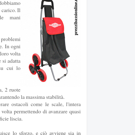
dobbiamo
 carico. Il
lle mani
 problemi
e. In ogni
loro volta
 si adatta
su cui lo
a, 2 ruote
arantendo la massima stabilità.
re ostacoli come le scale, l'intera
ua volta permettendo di avanzare quasi
icie liscia.
sce lo sforzo, e ciò avviene sia in