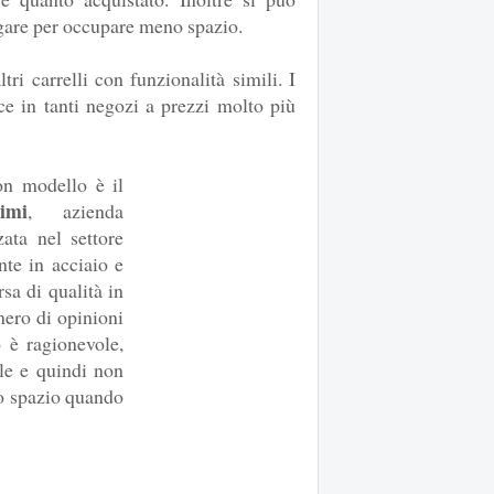
gare per occupare meno spazio.
ltri carrelli con funzionalità simili. I
ce in tanti negozi a prezzi molto più
on modello è il
imi
, azienda
ata nel settore
ente in acciaio e
rsa di qualità in
mero di opinioni
o è ragionevole,
le e quindi non
do spazio quando