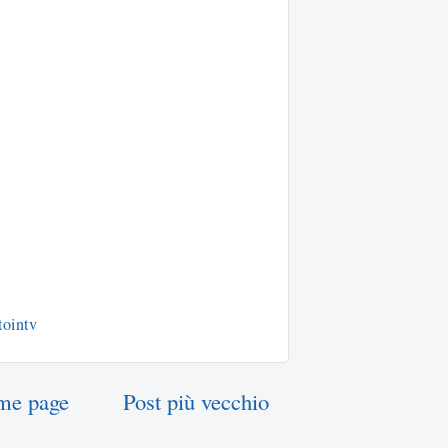
tointv
me page
Post più vecchio