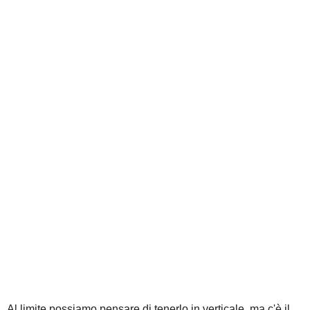
Al limite possiamo pensare di tenerlo in verticale, ma c'è il