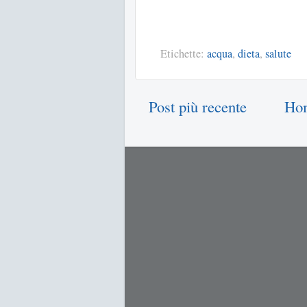
Etichette:
acqua
,
dieta
,
salute
Post più recente
Ho