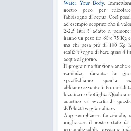
Water Your Body
. Immettiam
nostro peso per calcolar
fabbisogno di acqua. Così poss
ad esempio scoprire che il valo
2-2,5 litri è adatto a persone
hanno un peso tra 60 e 75 Kg c
ma chi pesa più di 100 Kg h
realtà bisogno di bere quasi 4 lit
acqua al giorno.
Il programma funziona anche 
reminder, durante la gior
specifichiamo quanta a
abbiamo assunto in termini di t
bicchieri o bottiglie. Qualora
acustico ci avverte di questa
del'obiettivo giornaliero.
App semplice e funzionale, u
migliorare il nostro stato di 
personalizzabili, possiamo ind