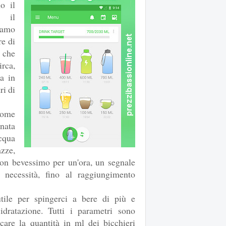
o il
e il
iamo
re di
 che
irca,
a in
ri di
come
nata
cqua
azze,
 non bevessimo per un'ora, un segnale
 necessità, fino al raggiungimento
tile per spingerci a bere di più e
idratazione. Tutti i parametri sono
icare la quantità in ml dei bicchieri