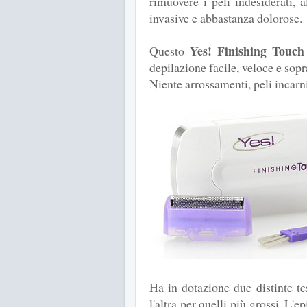
rimuovere i peli indesiderati, 
invasive e abbastanza dolorose.
Yes! Finishing Touch
Questo
depilazione facile, veloce e sopr
Niente arrossamenti, peli incarni
Ha in dotazione due distinte tes
l'altra per quelli più grossi. L'