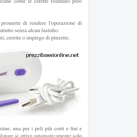
alcune come le cerette risultano però
promette di rendere l'operazione di
attutto senza alcun fastidio.
ti, cerette o impiego di pinzette.
tine, una per i peli più corti e fini e
epilatore si attiva automaticamente solo