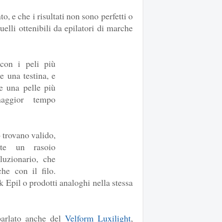
o, e che i risultati non sono perfetti o
lli ottenibili da epilatori di marche
con i peli più
e una testina, e
re una pelle più
maggior tempo
 trovano valido,
ente un rasoio
luzionario, che
che con il filo.
k Epil o prodotti analoghi nella stessa
parlato anche del
Velform Luxilight
,