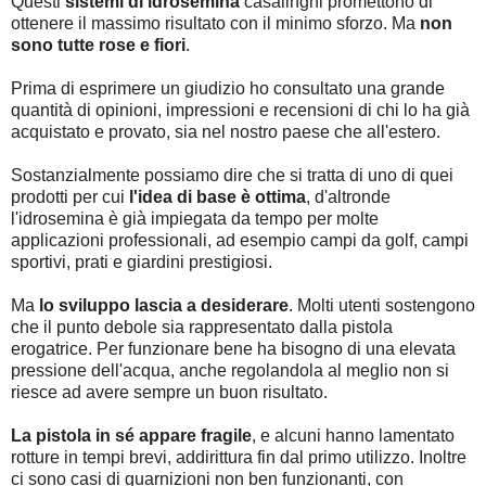
Questi
sistemi di idrosemina
casalinghi promettono di
ottenere il massimo risultato con il minimo sforzo. Ma
non
sono tutte rose e fiori
.
Prima di esprimere un giudizio ho consultato una grande
quantità di opinioni, impressioni e recensioni di chi lo ha già
acquistato e provato, sia nel nostro paese che all'estero.
Sostanzialmente possiamo dire che si tratta di uno di quei
prodotti per cui
l'idea di base è ottima
, d'altronde
l'idrosemina è già impiegata da tempo per molte
applicazioni professionali, ad esempio campi da golf, campi
sportivi, prati e giardini prestigiosi.
Ma
lo sviluppo lascia a desiderare
. Molti utenti sostengono
che il punto debole sia rappresentato dalla pistola
erogatrice. Per funzionare bene ha bisogno di una elevata
pressione dell'acqua, anche regolandola al meglio non si
riesce ad avere sempre un buon risultato.
La pistola in sé appare fragile
, e alcuni hanno lamentato
rotture in tempi brevi, addirittura fin dal primo utilizzo. Inoltre
ci sono casi di guarnizioni non ben funzionanti, con