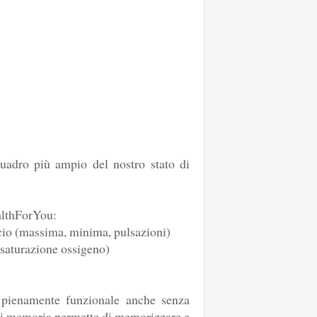
adro più ampio del nostro stato di
ealthForYou:
io (massima, minima, pulsazioni)
 saturazione ossigeno)
 pienamente funzionale anche senza
 di memoria permette di memorizzare e