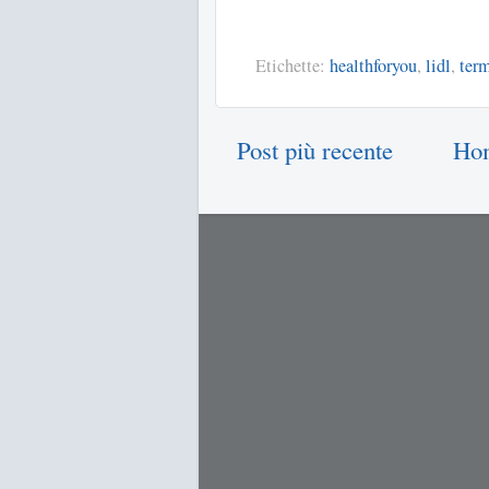
Etichette:
healthforyou
,
lidl
,
ter
Post più recente
Ho