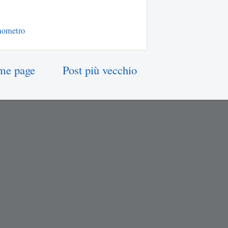
mometro
me page
Post più vecchio