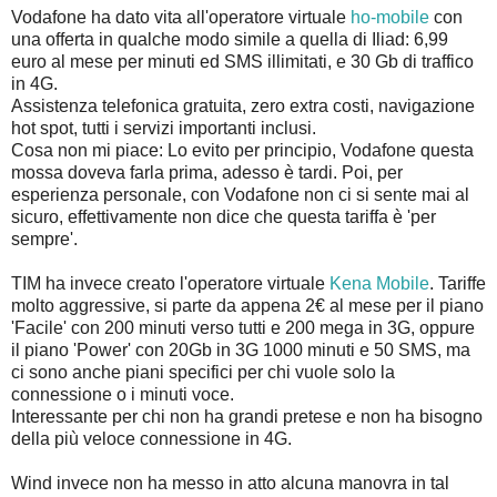
Vodafone ha dato vita all'operatore virtuale
ho-mobile
con
una offerta in qualche modo simile a quella di Iliad: 6,99
euro al mese per minuti ed SMS illimitati, e 30 Gb di traffico
in 4G.
Assistenza telefonica gratuita, zero extra costi, navigazione
hot spot, tutti i servizi importanti inclusi.
Cosa non mi piace: Lo evito per principio, Vodafone questa
mossa doveva farla prima, adesso è tardi. Poi, per
esperienza personale, con Vodafone non ci si sente mai al
sicuro, effettivamente non dice che questa tariffa è 'per
sempre'.
TIM ha invece creato l'operatore virtuale
Kena Mobile
. Tariffe
molto aggressive, si parte da appena 2€ al mese per il piano
'Facile' con 200 minuti verso tutti e 200 mega in 3G, oppure
il piano 'Power' con 20Gb in 3G 1000 minuti e 50 SMS, ma
ci sono anche piani specifici per chi vuole solo la
connessione o i minuti voce.
Interessante per chi non ha grandi pretese e non ha bisogno
della più veloce connessione in 4G.
Wind invece non ha messo in atto alcuna manovra in tal