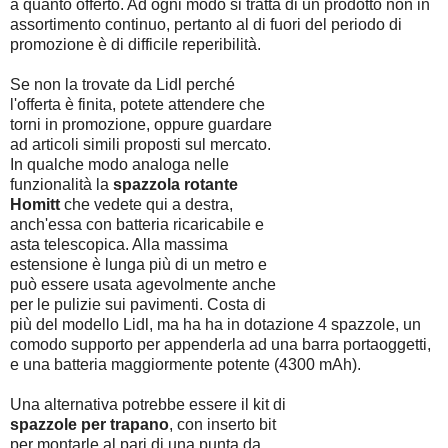
a quanto offerto. Ad ogni modo si tratta di un prodotto non in
assortimento continuo, pertanto al di fuori del periodo di
promozione è di difficile reperibilità.
Se non la trovate da Lidl perché
l'offerta è finita, potete attendere che
torni in promozione, oppure guardare
ad articoli simili proposti sul mercato.
In qualche modo analoga nelle
funzionalità la
spazzola rotante
Homitt
che vedete qui a destra,
anch'essa con batteria ricaricabile e
asta telescopica. Alla massima
estensione è lunga più di un metro e
può essere usata agevolmente anche
per le pulizie sui pavimenti. Costa di
più del modello Lidl, ma ha ha in dotazione 4 spazzole, un
comodo supporto per appenderla ad una barra portaoggetti,
e una batteria maggiormente potente (4300 mAh).
Una alternativa potrebbe essere il kit di
spazzole per trapano
, con inserto bit
per montarle al pari di una punta da