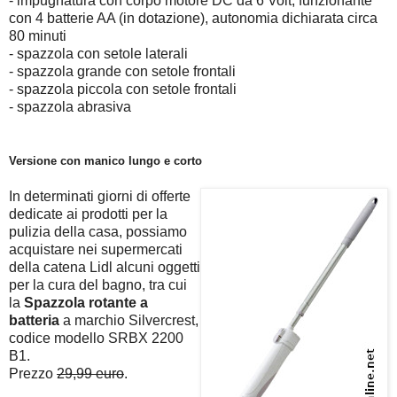
- impugnatura con corpo motore DC da 6 Volt, funzionante
con 4 batterie AA (in dotazione), autonomia dichiarata circa
80 minuti
- spazzola con setole laterali
- spazzola grande con setole frontali
- spazzola piccola con setole frontali
- spazzola abrasiva
Versione con manico lungo e corto
In determinati giorni di offerte
dedicate ai prodotti per la
pulizia della casa, possiamo
acquistare nei supermercati
della catena Lidl alcuni oggetti
per la cura del bagno, tra cui
la
Spazzola rotante a
batteria
a marchio Silvercrest,
codice modello SRBX 2200
B1.
Prezzo
29,99 euro
.