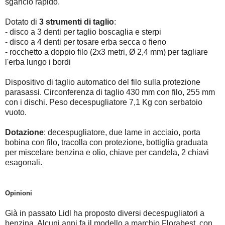
sgancio rapido.
Dotato di
3 strumenti di taglio
:
- disco a 3 denti per taglio boscaglia e sterpi
- disco a 4 denti per tosare erba secca o fieno
- rocchetto a doppio filo (2x3 metri, Ø 2,4 mm) per tagliare
l'erba lungo i bordi
Dispositivo di taglio automatico del filo sulla protezione
parasassi. Circonferenza di taglio 430 mm con filo, 255 mm
con i dischi. Peso decespugliatore 7,1 Kg con serbatoio
vuoto.
Dotazione
: decespugliatore, due lame in acciaio, porta
bobina con filo, tracolla con protezione, bottiglia graduata
per miscelare benzina e olio, chiave per candela, 2 chiavi
esagonali.
Opinioni
Già in passato Lidl ha proposto diversi decespugliatori a
benzina. Alcuni anni fa il modello a marchio Florabest, con