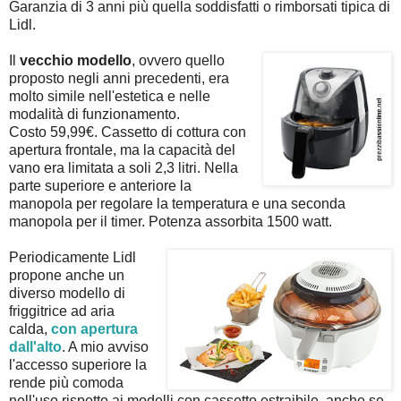
Garanzia di 3 anni più quella soddisfatti o rimborsati tipica di
Lidl.
Il
vecchio modello
, ovvero quello
proposto negli anni precedenti, era
molto simile nell'estetica e nelle
modalità di funzionamento.
Costo 59,99€. Cassetto di cottura con
apertura frontale, ma la capacità del
vano era limitata a soli 2,3 litri. Nella
parte superiore e anteriore la
manopola per regolare la temperatura e una seconda
manopola per il timer. Potenza assorbita 1500 watt.
Periodicamente Lidl
propone anche un
diverso modello di
friggitrice ad aria
calda,
con apertura
dall'alto
. A mio avviso
l'accesso superiore la
rende più comoda
nell'uso rispetto ai modelli con cassetto estraibile, anche se