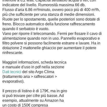
inferiore a 0,2 watt. Capacità serbatoio acqua 6 litri, con
indicatore del livello. Rumorosità massima 66 db.
Flusso d'aria 6.86 m³/minuto, ovvero poco più di 400 m³/h,
più che sufficiente per una stanza di medie dimensioni.
Ruote per lo spostamento, quelle posteriori sono dotate di
freno. Blocco automatico della funzione raffrescamento
quando il serbatoio è vuoto.
Vano per riporre il telecomando. Fermi per fissare il cavo di
alimentazione quando non in uso. Pannello evaporativo e
filtro polvere si possono facilmente estrarre e lavare. Ha in
dotazione 2 mattonelle ghiaccio per aumentare il potere
rinfrescante.
Maggiori informazioni, scheda tecnica
e manuale d'uso in pdf nella sezione
Dati tecnici
del sito Argo Clima
(trattamento aria > raffrescatori >
evaporativo).
Il prezzo di listino è di 179€, ma in giro
si può trovare per cifre più basse. Ad
esempio, attualmente su Amazon ha
un costo di 150€ compresa