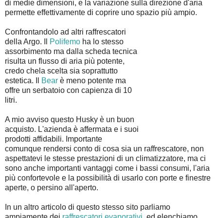
di medie dimensioni, e la variazione sulla direzione d'aria
permette effettivamente di coprire uno spazio più ampio.
Confrontandolo ad altri raffrescatori
della Argo. Il
Polifemo
ha lo stesso
assorbimento ma dalla scheda tecnica
risulta un flusso di aria più potente,
credo chela scelta sia soprattutto
estetica. Il
Bear
è meno potente ma
offre un serbatoio con capienza di 10
litri.
A mio avviso questo Husky è un buon
acquisto. L'azienda è affermata e i suoi
prodotti affidabili. Importante
comunque rendersi conto di cosa sia un raffrescatore, non
aspettatevi le stesse prestazioni di un climatizzatore, ma ci
sono anche importanti vantaggi come i bassi consumi, l'aria
più confortevole e la possibilità di usarlo con porte e finestre
aperte, o persino all'aperto.
In un altro articolo di questo stesso sito parliamo
ampiamente dei
raffrescatori evaporativi
, ed elenchiamo