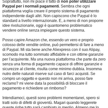
Soprattutto, non mi piace il fatto di
non poter utilizzare
Paypal per i normali pagamenti
. Sembra che ogni
piattaforma voglia creare il proprio sistema di pagamento
indipendente dagli altri. Non capiscono che Paypal è lo
standard a livello internazionale. E, a meno di non proporre
idee rivoluzionarie, oggi è quantomeno problematico
vendere online senza impiegare questo sistema.
Posso capire Amazon che, essendo un vero e proprio
colosso delle vendite online, può permettersi di fare a meno
di Paypal. Mi sta bene anche Aliexpress con il suo Alipay,
scomodo ma tutto sommato affidabile e con ottime garanzie
per l'acquirente. Ma una nuova piattaforma che parte da zero
senza una forma di pagamento capace di offrire garanzie e
sicurezze al cliente, risulta come minimo dubbia. Insomma
nutro delle naturali riserve sul caso di farci acquisti. Se
compro un oggetto e questo non mi arriva, posso fare
reclamo? mi viene data la possibilità di bloccare il
pagamento e richiedere un rimborso?
Intendiamoci, questi sono problemi momentanei, spero si
tratti solo di difetti di gioventù. Magari quando leggerete
queste righe tutto sarà cambiato in meglio. Almeno me lo