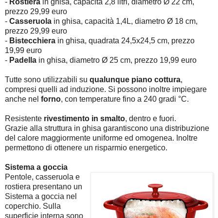
-
Rostiera
in ghisa, capacità 2,8 litri, diametro Ø 22 cm,
prezzo 29,99 euro
-
Casseruola
in ghisa, capacità 1,4L, diametro Ø 18 cm,
prezzo 29,99 euro
-
Bistecchiera
in ghisa, quadrata 24,5x24,5 cm, prezzo
19,99 euro
-
Padella
in ghisa, diametro Ø 25 cm, prezzo 19,99 euro
Tutte sono utilizzabili su
qualunque piano cottura
,
compresi quelli ad induzione. Si possono inoltre impiegare
anche nel
forno
, con temperature fino a 240 gradi °C.
Resistente
rivestimento in smalto
, dentro e fuori.
Grazie alla struttura in ghisa garantiscono una distribuzione
del calore maggiormente uniforme ed omogenea. Inoltre
permettono di ottenere un risparmio energetico.
Sistema a goccia
Pentole, casseruola e
rostiera presentano un
Sistema a goccia nel
coperchio. Sulla
superficie interna sono